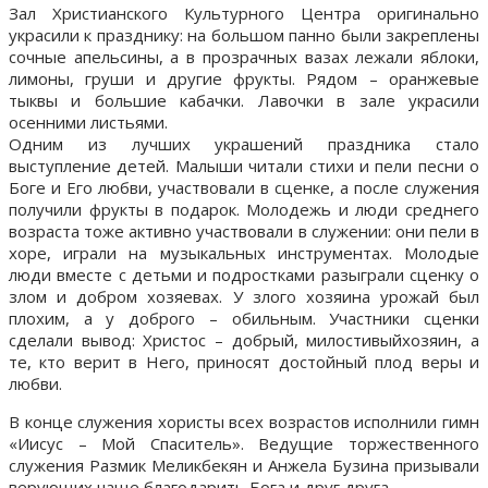
Зал Христианского Культурного Центра оригинально
украсили к празднику: на большом панно были закреплены
сочные апельсины, а в прозрачных вазах лежали яблоки,
лимоны, груши и другие фрукты. Рядом – оранжевые
тыквы и большие кабачки. Лавочки в зале украсили
осенними листьями.
Одним из лучших украшений праздника стало
выступление детей. Малыши читали стихи и пели песни о
Боге и Его любви, участвовали в сценке, а после служения
получили фрукты в подарок. Молодежь и люди среднего
возраста тоже активно участвовали в служении: они пели в
хоре, играли на музыкальных инструментах. Молодые
люди вместе с детьми и подростками разыграли сценку о
злом и добром хозяевах. У злого хозяина урожай был
плохим, а у доброго – обильным. Участники сценки
сделали вывод: Христос – добрый, милостивыйхозяин, а
те, кто верит в Него, приносят достойный плод веры и
любви.
В конце служения хористы всех возрастов исполнили гимн
«Иисус – Мой Спаситель». Ведущие торжественного
служения Размик Меликбекян и Анжела Бузина призывали
верующих чаще благодарить Бога и друг друга.