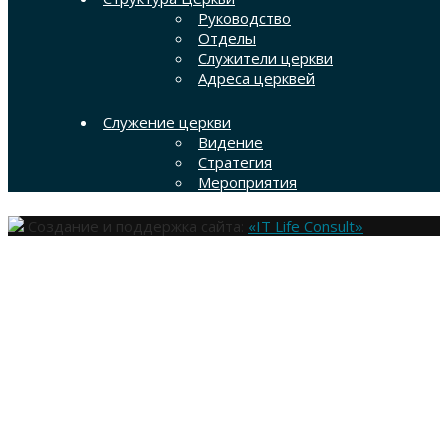
Руководство
Отделы
Служители церкви
Адреса церквей
Служение церкви
Видение
Стратегия
Мероприятия
Создание и поддержка сайта:
«IT Life Consult»