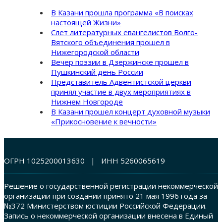
В Казани прошла программа «В поисках
настоящей Жизни»
Слет литературных евангелистов Волго-
Вятского объединения прошел в
Нижегородской области
Вечер поэзии в Дзержинске прошел в
Пушкинский день России
Представитель Адвентистской церкви
принял участие в двух мероприятиях в
Нижнем Новгороде
В Казани прошел концерт духовной музыки
«Прикосновение к вечности»
ОГРН 1025200013630 | ИНН 5260065619
Решение о государственной регистрации некоммерческой
организации при создании принято 21 мая 1996 года за
№372 Министерством юстиции Российской Федерации.
Запись о некоммерческой организации внесена в Единый