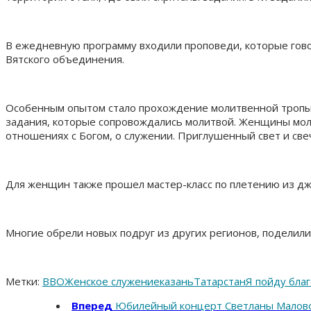
В ежедневную программу входили проповеди, которые гово
Вятского объединения.
Особенным опытом стало прохождение молитвенной тропы. 
задания, которые сопровождались молитвой. Женщины моли
отношениях с Богом, о служении. Приглушенный свет и све
Для женщин также прошел мастер-класс по плетению из дж
Многие обрели новых подруг из других регионов, поделили
Метки:
ВВО
Женское служение
казань
Татарстан
Я пойду бла
Вперед
Юбилейный концерт Светланы Малов