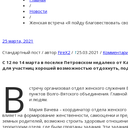
/
Новости
/
Женская встреча «Я пойду благовествовать св
25 марта, 2021
Стандартный пост
/
автор
FireX2
/
1
25.03.2021
/
Комментари
С 12 по 14 марта в поселке Петровском недалеко от 
для участниц хорошей возможностью отдохнуть, под
В
стречу организовал отдел женского служения
пунктов Волго-Вятского объединения. Главной 
и людям.
Мария Вачева – координатор отдела женского 
влияет на формирование женственности, самооценки и пре
земных родителей, возможно строить здоровые отношения
территории отеля, где были спрятаны задания. Эти задания