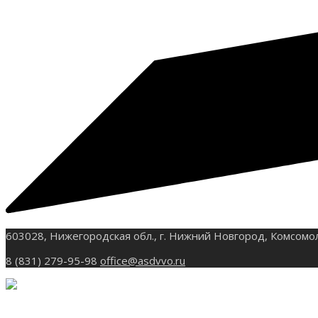
603028, Нижегородская обл., г. Нижний Новгород, Комсомо
8 (831) 279-95-98
office@asdvvo.ru