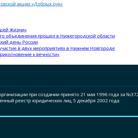
товской акции «Добрых рук»
ящей Жизни»
ого объединения прошел в Нижегородской области
кий день России
участие в двух мероприятиях в Нижнем Новгороде
рикосновение к вечности»
рганизации при создании принято 21 мая 1996 года за №37
енный реестр юридических лиц 5 декабря 2002 года.