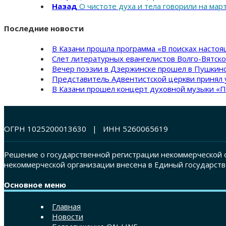
Назад
О чистоте духа и тела говорили на мар
Последние новости
В Казани прошла программа «В поисках насто
Слет литературных евангелистов Волго-Вятск
Вечер поэзии в Дзержинске прошел в Пушкинс
Представитель Адвентистской церкви принял 
В Казани прошел концерт духовной музыки «П
ОГРН 1025200013630 | ИНН 5260065619
Решение о государственной регистрации некоммерческой о
некоммерческой организации внесена в Единый государств
Основное меню
Главная
Новости