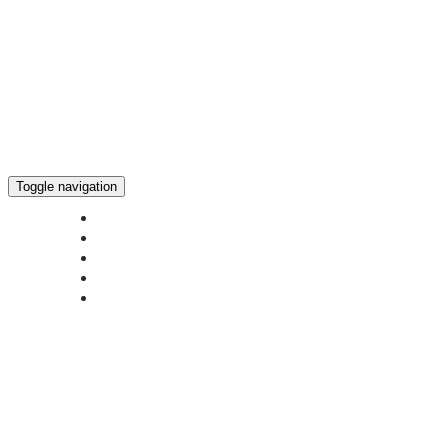
Toggle navigation
ГЛАВНАЯ
НОВОСТИ
БОГОСЛУЖЕНИЕ ON-LINE
ПОЖЕРТВОВАТЬ
КОНТАКТЫ