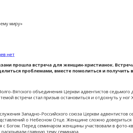
оему миру»
ев нет
Казани прошла встреча для женщин-христианок. Встреча
елиться проблемами, вместе помолиться и получить в
 Волго-Вятского объединения Церкви адвентистов седьмого
темой встречи стал призыв остановиться и отдохнуть у ног Х
служения Западно-Российского союза Церкви адвентистов се
дставлений о Небесном Отце. Женщине сложно довериться Бо
 с Богом. Перед семинаром женщины участвовали в фото-кв
 раскрывали главную тему семинара.