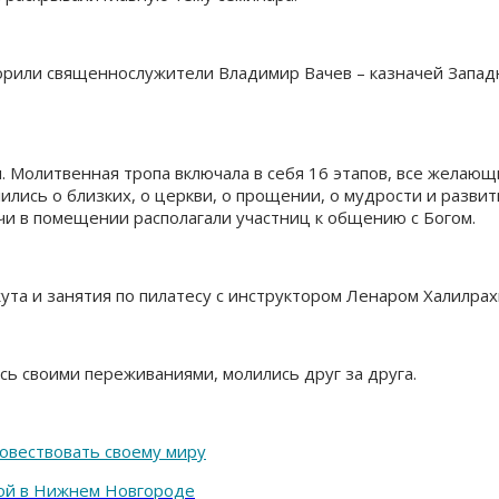
рили священнослужители Владимир Вачев – казначей Западн
Молитвенная тропа включала в себя 16 этапов, все желающ
лись о близких, о церкви, о прощении, о мудрости и разви
чи в помещении располагали участниц к общению с Богом.
ута и занятия по пилатесу с инструктором Ленаром Халилра
сь своими переживаниями, молились друг за друга.
говествовать своему миру
ой в Нижнем Новгороде