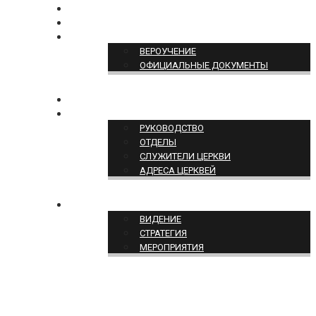
БОГОСЛУЖЕНИЕ ON-LINE
ПОЖЕРТВОВАТЬ
ПОЗИЦИЯ ЦЕРКВИ
ВЕРОУЧЕНИЕ
ОФИЦИАЛЬНЫЕ ДОКУМЕНТЫ
КОНТАКТЫ
СТРУКТУРА ЦЕРКВИ
РУКОВОДСТВО
ОТДЕЛЫ
СЛУЖИТЕЛИ ЦЕРКВИ
АДРЕСА ЦЕРКВЕЙ
СЛУЖЕНИЕ ЦЕРКВИ
ВИДЕНИЕ
СТРАТЕГИЯ
МЕРОПРИЯТИЯ