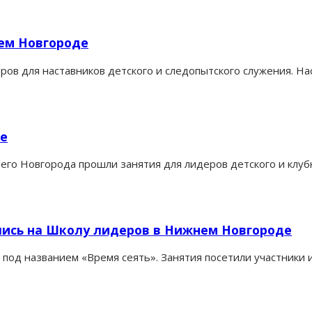
ем Новгороде
ов для наставников детского и следопытского служения. На
е
него Новгорода прошли занятия для лидеров детского и клу
лись на Школу лидеров в Нижнем Новгороде
од названием «Время сеять». Занятия посетили участники и