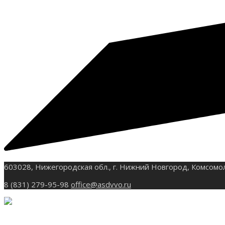
603028, Нижегородская обл., г. Нижний Новгород, Комсомо
8 (831) 279-95-98
office@asdvvo.ru