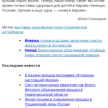
лучший образ жизни. Теперь наши планы такие: мы хотим
провести выставки здоровья для детей в Кирово-Чепецке,
Поломе, Орлове и еще одну — снова в Кирове».
Юлия Синицына
Метки:
выставка здоровья
детское служение
Для
детей
Киров
Вперед
«Норм в шторм»: молодежь учится
искать опору в трудностях
Назад
Волонтерское объединение «Добрые
руки» открыло центр социальной помощи
Последние новости
В Казани прошла программа «В поисках
настоящей Жизни»
Слет литературных евангелистов Волго-
Вятского объединения прошел в
Нижегородской области
Вечер поэзии в Дзержинске прошел в
Пушкинский день России