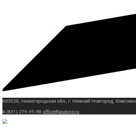
603028, Нижегородская обл., г. Нижний Новгород, Комсомо
8 (831) 279-95-98
office@asdvvo.ru