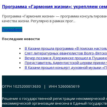
Программа «Гармония жизни»: укрепляем сем
Программа «Гармония жизни» — программа консультирован
качества жизни. Регулярно в рамках прог...
Подробнее
Последние новости
В Казани прошла программа «В поисках насто
Слет литературных евангелистов Волго-Вятск
Вечер поэзии в Дзержинске прошел в Пушкинс
Представитель Адвентистской церкви принял 
В Казани прошел концерт духовной музыки «П
ОГРН 1025200013630 | ИНН 5260065619
Решение о государственной регистрации некоммерческой о
некоммерческой организации внесена в Единый государств