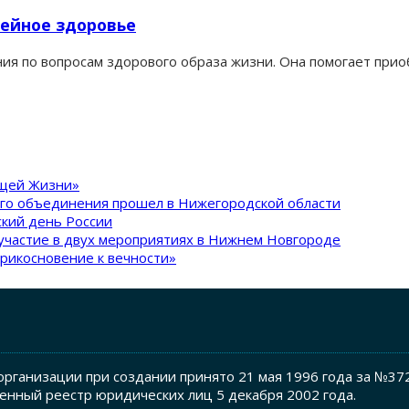
ейное здоровье
ия по вопросам здорового образа жизни. Она помогает при
ящей Жизни»
ого объединения прошел в Нижегородской области
кий день России
участие в двух мероприятиях в Нижнем Новгороде
рикосновение к вечности»
рганизации при создании принято 21 мая 1996 года за №37
енный реестр юридических лиц 5 декабря 2002 года.