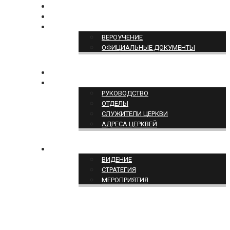
БОГОСЛУЖЕНИЕ ON-LINE
ПОЖЕРТВОВАТЬ
ПОЗИЦИЯ ЦЕРКВИ
ВЕРОУЧЕНИЕ
ОФИЦИАЛЬНЫЕ ДОКУМЕНТЫ
КОНТАКТЫ
СТРУКТУРА ЦЕРКВИ
РУКОВОДСТВО
ОТДЕЛЫ
СЛУЖИТЕЛИ ЦЕРКВИ
АДРЕСА ЦЕРКВЕЙ
СЛУЖЕНИЕ ЦЕРКВИ
ВИДЕНИЕ
СТРАТЕГИЯ
МЕРОПРИЯТИЯ