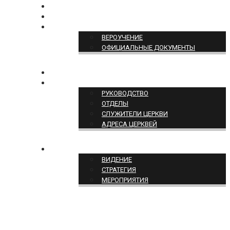
БОГОСЛУЖЕНИЕ ON-LINE
ПОЖЕРТВОВАТЬ
ПОЗИЦИЯ ЦЕРКВИ
ВЕРОУЧЕНИЕ
ОФИЦИАЛЬНЫЕ ДОКУМЕНТЫ
КОНТАКТЫ
СТРУКТУРА ЦЕРКВИ
РУКОВОДСТВО
ОТДЕЛЫ
СЛУЖИТЕЛИ ЦЕРКВИ
АДРЕСА ЦЕРКВЕЙ
СЛУЖЕНИЕ ЦЕРКВИ
ВИДЕНИЕ
СТРАТЕГИЯ
МЕРОПРИЯТИЯ