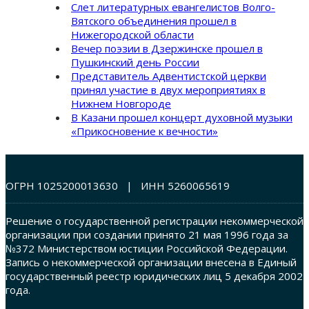
Слет литературных евангелистов Волго-
Вятского объединения прошел в
Нижегородской области
Вечер поэзии в Дзержинске прошел в
Пушкинский день России
Представитель Адвентистской церкви
принял участие в двух мероприятиях в
Нижнем Новгороде
В Казани прошел концерт духовной музыки
«Прикосновение к вечности»
ОГРН 1025200013630 | ИНН 5260065619
Решение о государственной регистрации некоммерческой
организации при создании принято 21 мая 1996 года за
№372 Министерством юстиции Российской Федерации.
Запись о некоммерческой организации внесена в Единый
государственный реестр юридических лиц 5 декабря 2002
года.