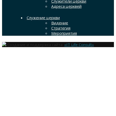
Служители церкви
Адреса церквей
Служение церкви
Видение
Стратегия
Мероприятия
Создание и поддержка сайта:
«IT Life Consult»