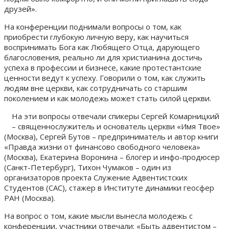
друзей».
На конференции поднимали вопросы о том, как
приобрести глубокую личную веру, как научиться
воспринимать Бога как Любящего Отца, дарующего
благословения, реально ли для христианина достичь
успеха в профессии и бизнесе, какие протестантские
ценности ведут к успеху. Говорили о том, как служить
людям вне церкви, как сотрудничать со старшим
поколением и как молодежь может стать силой церкви.
На эти вопросы отвечали спикеры Сергей Комарницкий
– священнослужитель и основатель церкви «Имя Твое»
(Москва), Сергей Бутов – предприниматель и автор книги
«Правда жизни от финансово свободного человека»
(Москва), Екатерина Воронина – блогер и инфо-продюсер
(Санкт-Петербург), Тихон Чумаков – один из
организаторов проекта Служение Адвентистских
Студентов (САС), стажер в Институте динамики геосфер
РАН (Москва).
На вопрос о том, какие мысли вынесла молодежь с
конференции, участники отвечали: «Быть адвентистом –