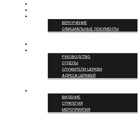
БОГОСЛУЖЕНИЕ ON-LINE
ПОЖЕРТВОВАТЬ
ПОЗИЦИЯ ЦЕРКВИ
ВЕРОУЧЕНИЕ
ОФИЦИАЛЬНЫЕ ДОКУМЕНТЫ
КОНТАКТЫ
СТРУКТУРА ЦЕРКВИ
РУКОВОДСТВО
ОТДЕЛЫ
СЛУЖИТЕЛИ ЦЕРКВИ
АДРЕСА ЦЕРКВЕЙ
СЛУЖЕНИЕ ЦЕРКВИ
ВИДЕНИЕ
СТРАТЕГИЯ
МЕРОПРИЯТИЯ