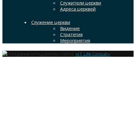
Служители церкви
Адреса церквей
Служение церкви
Видение
Стратегия
Мероприятия
Создание и поддержка сайта:
«IT Life Consult»