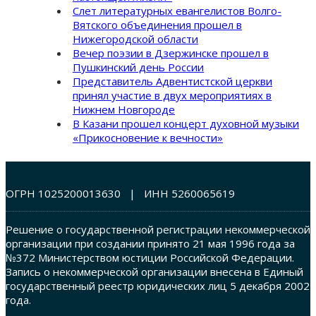
Слет литературных евангелистов Волго-
Вятского объединения прошел в
Нижегородской области
Вечер поэзии в Дзержинске прошел в
Пушкинский день России
Представитель Адвентистской церкви
принял участие в двух мероприятиях в
Нижнем Новгороде
В Казани прошел концерт духовной музыки
«Прикосновение к вечности»
ОГРН 1025200013630 | ИНН 5260065619
Решение о государственной регистрации некоммерческой
организации при создании принято 21 мая 1996 года за
№372 Министерством юстиции Российской Федерации.
Запись о некоммерческой организации внесена в Единый
государственный реестр юридических лиц 5 декабря 2002
года.