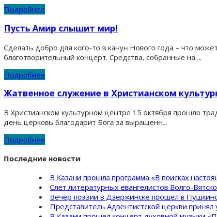
Подробнее
Пусть Амир слышит мир!
Сделать добро для кого-то в канун Нового года – что мо
благотворительный концерт. Средства, собранные на ...
Подробнее
Жатвенное служение в Христианском культур
В Христианском культурном центре 15 октября прошло тра
день церковь благодарит Бога за выращенн...
Подробнее
Последние новости
В Казани прошла программа «В поисках насто
Слет литературных евангелистов Волго-Вятск
Вечер поэзии в Дзержинске прошел в Пушкинс
Представитель Адвентистской церкви принял 
В Казани прошел концерт духовной музыки «П