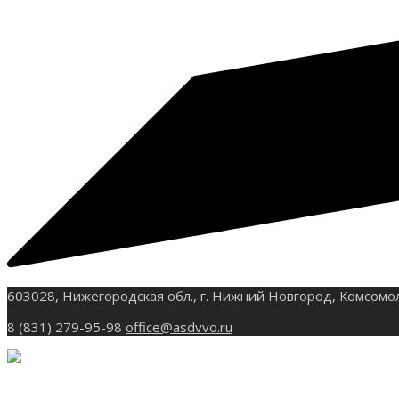
603028, Нижегородская обл., г. Нижний Новгород, Комсомо
8 (831) 279-95-98
office@asdvvo.ru