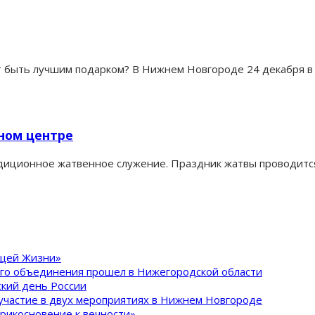
жет быть лучшим подарком? В Нижнем Новгороде 24 декабря 
ном центре
диционное жатвенное служение. Праздник жатвы проводится
ящей Жизни»
ого объединения прошел в Нижегородской области
кий день России
участие в двух мероприятиях в Нижнем Новгороде
рикосновение к вечности»