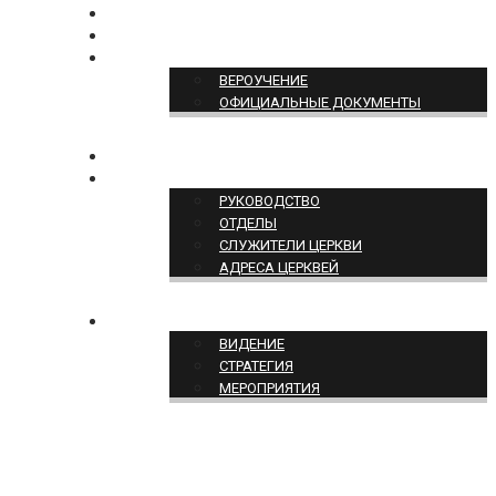
БОГОСЛУЖЕНИЕ ON-LINE
ПОЖЕРТВОВАТЬ
ПОЗИЦИЯ ЦЕРКВИ
ВЕРОУЧЕНИЕ
ОФИЦИАЛЬНЫЕ ДОКУМЕНТЫ
КОНТАКТЫ
СТРУКТУРА ЦЕРКВИ
РУКОВОДСТВО
ОТДЕЛЫ
СЛУЖИТЕЛИ ЦЕРКВИ
АДРЕСА ЦЕРКВЕЙ
СЛУЖЕНИЕ ЦЕРКВИ
ВИДЕНИЕ
СТРАТЕГИЯ
МЕРОПРИЯТИЯ