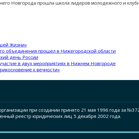
жнего Новгорода прошла школа лидеров молодежного и клубн
ящей Жизни»
ого объединения прошел в Нижегородской области
кий день России
участие в двух мероприятиях в Нижнем Новгороде
рикосновение к вечности»
рганизации при создании принято 21 мая 1996 года за №37
енный реестр юридических лиц 5 декабря 2002 года.