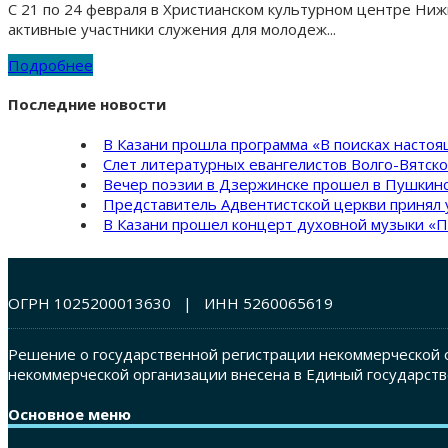
С 21 по 24 февраля в Христианском культурном центре Ни
активные участники служения для молодеж...
Подробнее
Последние новости
В Казани прошла программа «В поисках насто
Слет литературных евангелистов Волго-Вятск
Вечер поэзии в Дзержинске прошел в Пушкинс
Представитель Адвентистской церкви принял 
В Казани прошел концерт духовной музыки «П
ОГРН 1025200013630 | ИНН 5260065619
Решение о государственной регистрации некоммерческой о
некоммерческой организации внесена в Единый государств
Основное меню