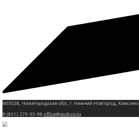
603028, Нижегородская обл., г. Нижний Новгород, Комсомо
8 (831) 279-95-98
office@asdvvo.ru