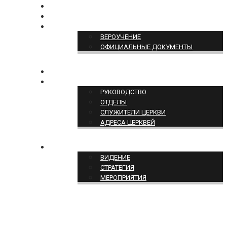
БОГОСЛУЖЕНИЕ ON-LINE
ПОЖЕРТВОВАТЬ
ПОЗИЦИЯ ЦЕРКВИ
ВЕРОУЧЕНИЕ
ОФИЦИАЛЬНЫЕ ДОКУМЕНТЫ
КОНТАКТЫ
СТРУКТУРА ЦЕРКВИ
РУКОВОДСТВО
ОТДЕЛЫ
СЛУЖИТЕЛИ ЦЕРКВИ
АДРЕСА ЦЕРКВЕЙ
СЛУЖЕНИЕ ЦЕРКВИ
ВИДЕНИЕ
СТРАТЕГИЯ
МЕРОПРИЯТИЯ