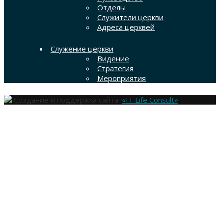
Отделы
Служители церкви
Адреса церквей
Служение церкви
Видение
Стратегия
Мероприятия
Создание и поддержка сайта:
«IT Life Consult»