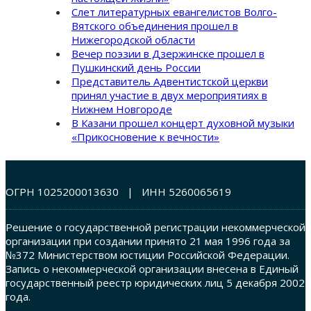
Слет литературных евангелистов Волго-
Вятского объединения прошел в
Нижегородской области
Вечер поэзии в Дзержинске прошел в
Пушкинский день России
Представитель Адвентистской церкви
принял участие в двух мероприятиях в
Нижнем Новгороде
В Казани прошел концерт духовной музыки
«Прикосновение к вечности»
ОГРН 1025200013630 | ИНН 5260065619
Решение о государственной регистрации некоммерческой
организации при создании принято 21 мая 1996 года за
№372 Министерством юстиции Российской Федерации.
Запись о некоммерческой организации внесена в Единый
государственный реестр юридических лиц 5 декабря 2002
года.