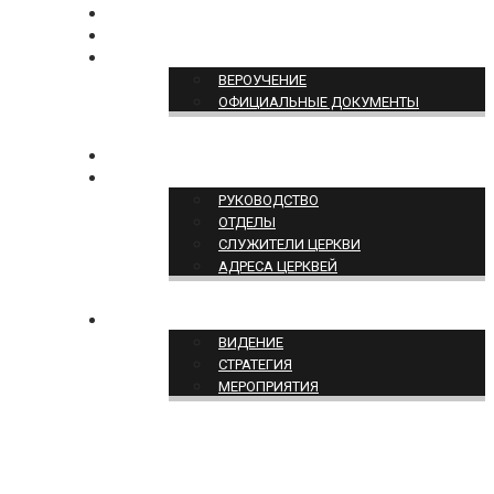
БОГОСЛУЖЕНИЕ ON-LINE
ПОЖЕРТВОВАТЬ
ПОЗИЦИЯ ЦЕРКВИ
ВЕРОУЧЕНИЕ
ОФИЦИАЛЬНЫЕ ДОКУМЕНТЫ
КОНТАКТЫ
СТРУКТУРА ЦЕРКВИ
РУКОВОДСТВО
ОТДЕЛЫ
СЛУЖИТЕЛИ ЦЕРКВИ
АДРЕСА ЦЕРКВЕЙ
СЛУЖЕНИЕ ЦЕРКВИ
ВИДЕНИЕ
СТРАТЕГИЯ
МЕРОПРИЯТИЯ