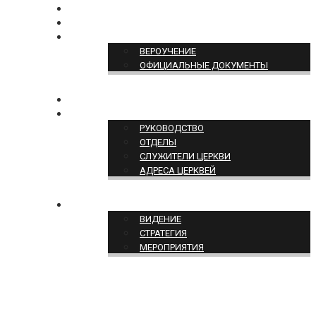
БОГОСЛУЖЕНИЕ ON-LINE
ПОЖЕРТВОВАТЬ
ПОЗИЦИЯ ЦЕРКВИ
ВЕРОУЧЕНИЕ
ОФИЦИАЛЬНЫЕ ДОКУМЕНТЫ
КОНТАКТЫ
СТРУКТУРА ЦЕРКВИ
РУКОВОДСТВО
ОТДЕЛЫ
СЛУЖИТЕЛИ ЦЕРКВИ
АДРЕСА ЦЕРКВЕЙ
СЛУЖЕНИЕ ЦЕРКВИ
ВИДЕНИЕ
СТРАТЕГИЯ
МЕРОПРИЯТИЯ