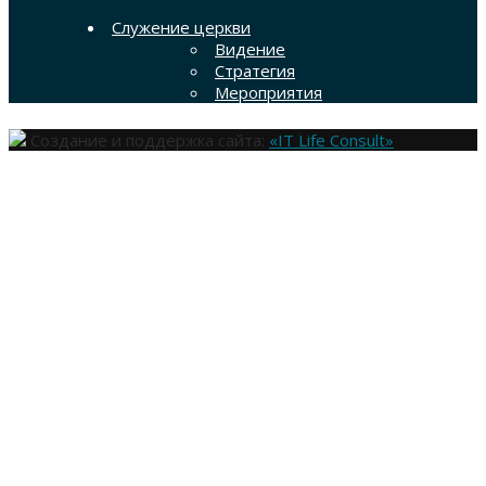
Служение церкви
Видение
Стратегия
Мероприятия
Создание и поддержка сайта:
«IT Life Consult»