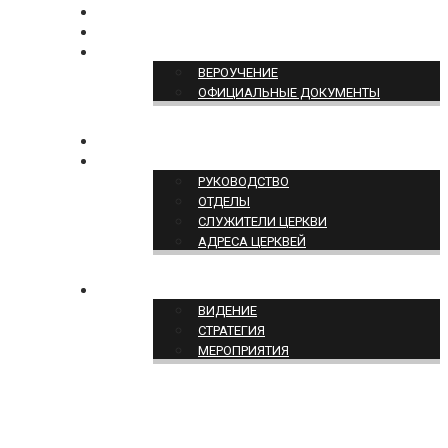
БОГОСЛУЖЕНИЕ ON-LINE
ПОЖЕРТВОВАТЬ
ПОЗИЦИЯ ЦЕРКВИ
ВЕРОУЧЕНИЕ
ОФИЦИАЛЬНЫЕ ДОКУМЕНТЫ
КОНТАКТЫ
СТРУКТУРА ЦЕРКВИ
РУКОВОДСТВО
ОТДЕЛЫ
СЛУЖИТЕЛИ ЦЕРКВИ
АДРЕСА ЦЕРКВЕЙ
СЛУЖЕНИЕ ЦЕРКВИ
ВИДЕНИЕ
СТРАТЕГИЯ
МЕРОПРИЯТИЯ