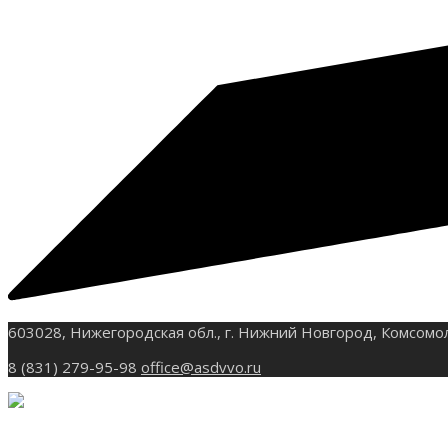
603028, Нижегородская обл., г. Нижний Новгород, Комсомо
8 (831) 279-95-98
office@asdvvo.ru