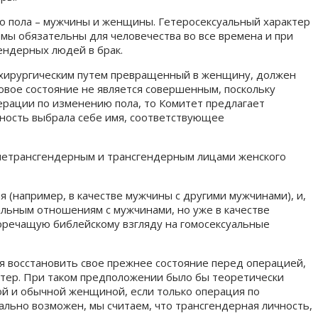
ого пола – мужчины и женщины. Гетеросексуальный характер
мы обязательны для человечества во все времена и при
ендерных людей в брак.
, хирургическим путем превращенный в женщину, должен
овое состояние не является совершенным, поскольку
ерации по изменению пола, то Комитет предлагает
чность выбрала себе имя, соответствующее
 нетрансгендерным и трансгендерным лицами женского
я (например, в качестве мужчины с другими мужчинами), и,
альным отношениям с мужчинами, но уже в качестве
оречащую библейскому взгляду на гомосексуальные
ся восстановить свое прежнее состояние перед операцией,
ктер. При таком предположении было бы теоретически
й и обычной женщиной, если только операция по
льно возможен, мы считаем, что трансгендерная личность,