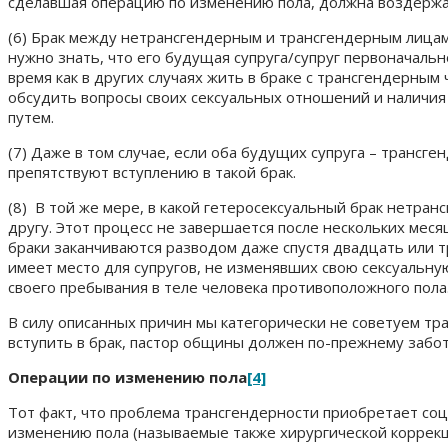
сделавшая операцию по изменению пола, должна воздержат
(6) Брак между нетрансгендерным и трансгендерным лицам
нужно знать, что его будущая супруга/супруг первоначальн
время как в других случаях жить в браке с трансгендерны
обсудить вопросы своих сексуальных отношений и наличия
путем.
(7) Даже в том случае, если оба будущих супруга – трансг
препятствуют вступлению в такой брак.
(8) В той же мере, в какой гетеросексуальный брак нетран
другу. Этот процесс не завершается после нескольких мес
браки заканчиваются разводом даже спустя двадцать или тр
имеет место для супругов, не изменявших свою сексуальн
своего пребывания в теле человека противоположного пола
В силу описанных причин мы категорически не советуем тр
вступить в брак, пастор общины должен по-прежнему заботи
Операции по изменению пола
[4]
Тот факт, что проблема трансгендерности приобретает соц
изменению пола (называемые также хирургической коррекци