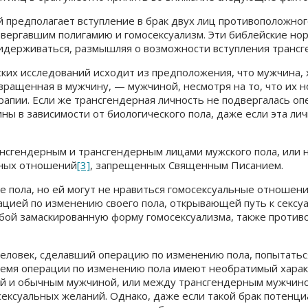
ий предполагает вступление в брак двух лиц противоположн
ергавшим полигамию и гомосексуализм. Эти библейские нор
идерживаться, размышляя о возможности вступления трансг
йских исследований исходит из предположения, что мужчина
ращенная в мужчину, — мужчиной, несмотря на то, что их н
апии. Если же трансгендерная личность не подвергалась оп
ны в зависимости от биологического пола, даже если эта ли
рансгендерным и трансгендерным лицами мужского пола, или
ьных отношений
[3]
, запрещенных Священным Писанием.
е пола, но ей могут не нравиться гомосексуальные отношени
рацией по изменению своего пола, открывающей путь к сексу
бой замаскированную форму гомосексуализма, также против
й человек, сделавший операцию по изменению пола, попытать
время операции по изменению пола имеют необратимый хара
й и обычным мужчиной, или между трансгендерным мужчино
ксуальных желаний. Однако, даже если такой брак потенциа