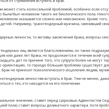
ься от стремления вступить в брак.
и может стать колоссальной проблемой, особенно если отсу
о была/был человеком такого же биологического пола. Некот
м человеком оказывается сложно или невозможно. Кроме того
 детей. Например, трансгендерный мужчина, сменивший свой
ендерные личности, то мотивы заключения брака, вопросы сек
сгендерных лиц является благословением, он также подразум
яцев или даже лет брака, но продолжается в течение всей с
идцать дет по причине того, что супруги более не могут тер
ую ориентацию, то гораздо бóльшая проблема существует дл
. Брак не приносит психологического исцеления людям, муч
ансгендерным личностям вступать в брак. Тем не менее, да
ться о тех, кто находится на его попечении.
иальное значение, ставит перед Церковью Адвентистов Седь
ей пола) ставят вопросы деликатного характера. Хотя проб