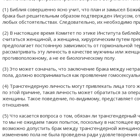
(1) Библия совершенно ясно учит, что план и замысел Бож
брака был решительным образом подтвержден Иисусом, отв
любых обстоятельствах. Следовательно, их необходимо пр
(2) В настоящее время Комитет по этике Института библе
считаться женщиной, а женщина, хирургическим путем прев
предполагает постоянную зависимость от гормональной тер
рассматривать эту личность в качестве мужчины или женщи
противоположному, а не ее биологическому полу.
(3) Это может означать, что заключение брака между нет
пола, должно восприниматься как проявление гомосексуал
(4) Трансгендерную личность могут привлекать лица того ж
по этой причине, такая личность может обратиться за опе
женщины. Такое поведение, по-видимому, представляет со
отношения.
(5) Что касается вопроса о том, обязан ли трансгендерны
то мы не ожидаем таких попыток, поскольку в настоящее 
возможно допустить брак между трансгендерной женщино
изменению пола не была проведена ради удовлетворения се