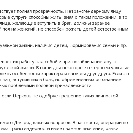
тствует полная прозрачность. Нетрансгендерному лицу
орые супруги способны жить, зная о таком положении, в то
, лица, желающие вступить в брак, должны заранее
 пол на женский, не способен рожать детей естественным
суальной жизни, наличия детей, формирования семьи и пр.
евает их работу над собой и приспосабливание друг к
упружеской жизни. В наши дни некоторые гетеросексуальные
петь особенности характера и взгляды друг друга. Если это
я лиц, вступивших в брак, но обремененных осознанием
имых проблемами половой принадлежности.
же если Церковь не одобряет решение таких личностей
мого Дня ряд важных вопросов. В частности, операции по
лема трансгендерности имеет важное значение, рамки