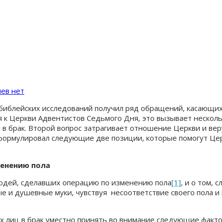
ев нет
 библейских исследований получил ряд обращений, касающих
к Церкви Адвентистов Седьмого Дня, это вызывает несколь
 в брак. Второй вопрос затрагивает отношение Церкви и в
сформулировал следующие две позиции, которые помогут Це
менению пола
людей, сделавших операцию по изменению пола
[1]
, и о том,
е и душевные муки, чувствуя несоответствие своего пола и
их лиц в брак уместно принять во внимание следующие факт