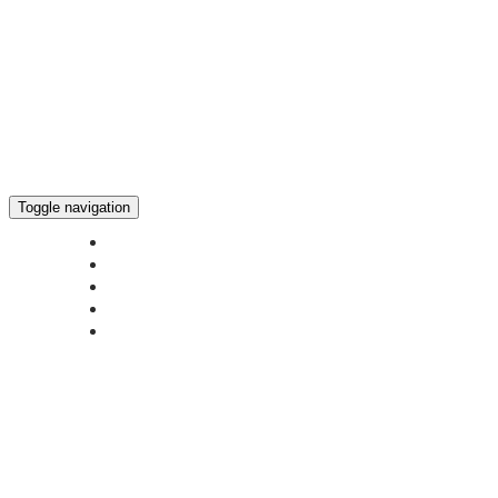
Toggle navigation
ГЛАВНАЯ
НОВОСТИ
БОГОСЛУЖЕНИЕ ON-LINE
ПОЖЕРТВОВАТЬ
КОНТАКТЫ