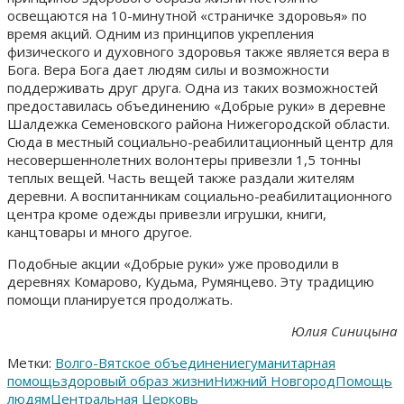
освещаются на 10-минутной «страничке здоровья» по
время акций. Одним из принципов укрепления
физического и духовного здоровья также является вера в
Бога. Вера Бога дает людям силы и возможности
поддерживать друг друга. Одна из таких возможностей
предоставилась объединению «Добрые руки» в деревне
Шалдежка Семеновского района Нижегородской области.
Сюда в местный социально-реабилитационный центр для
несовершеннолетних волонтеры привезли 1,5 тонны
теплых вещей. Часть вещей также раздали жителям
деревни. А воспитанникам социально-реабилитационного
центра кроме одежды привезли игрушки, книги,
канцтовары и много другое.
Подобные акции «Добрые руки» уже проводили в
деревнях Комарово, Кудьма, Румянцево. Эту традицию
помощи планируется продолжать.
Юлия Синицына
Метки:
Волго-Вятское объединение
гуманитарная
помощь
здоровый образ жизни
Нижний Новгород
Помощь
людям
Центральная Церковь