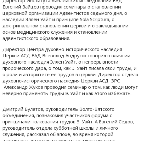
Директор Института библейских исследований ЕАД
Евгений Зайцев проводил семинары о становлении
церковной организации Адвентистов седьмого дня, о
наследии Эллен Уайт и принципе Sola Scriptura, о
доктринальном становлении церкви и о закладывании
основ медицинского служения и становлении
адвентистского образования.
Директор Центра духовно-исторического наследия
Церкви АСД ЕАД Всеволод Андрусяк говорил о влиянии
духовного наследия Эллен Уайт, о непрерывности
пророческого дара, о том, как Э. Уайт писала свои труды, и
о роли и авторитете ее трудов в церкви. Директор отдела
духовно-исторического наследия Церкви АСД ЗРС
Александр Жуков проводил семинар о том, как люди могут
неверно применять труды Э. Уайт и как этого избежать.
Дмитрий Булатов, руководитель Волго-Вятского
объединения, познакомил участников форума с
принципами толкования трудов Э. Уайт. А Евгений Седов,
руководитель отдела субботней школы и личного
служения, рассказал об эпохе, во время которой
зародилось и начало развиваться адвентистское