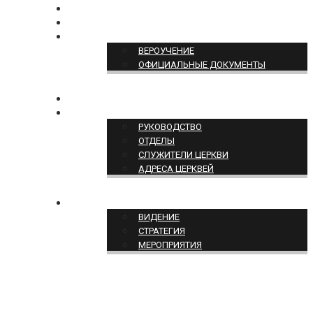
БОГОСЛУЖЕНИЕ ON-LINE
ПОЖЕРТВОВАТЬ
ПОЗИЦИЯ ЦЕРКВИ
ВЕРОУЧЕНИЕ
ОФИЦИАЛЬНЫЕ ДОКУМЕНТЫ
КОНТАКТЫ
СТРУКТУРА ЦЕРКВИ
РУКОВОДСТВО
ОТДЕЛЫ
СЛУЖИТЕЛИ ЦЕРКВИ
АДРЕСА ЦЕРКВЕЙ
СЛУЖЕНИЕ ЦЕРКВИ
ВИДЕНИЕ
СТРАТЕГИЯ
МЕРОПРИЯТИЯ