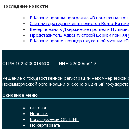
Последние новости
В Казани прошла программа «В поисках насто
Слет литературных евангелистов Волго-Вятск
Вечер поэзии в Дзержинске прошел в Пушкинс
Представитель Адвентистской церкви принял 
В Казани прошел концерт духовной музыки «П
ОГРН 1025200013630 | ИНН 5260065619
Решение о государственной регистрации некоммерческой о
некоммерческой организации внесена в Единый государств
Основное меню
Главная
Новости
Богослужение ON-LINE
Пожертвовать