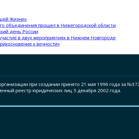
ящей Жизни»
ого объединения прошел в Нижегородской области
кий день России
участие в двух мероприятиях в Нижнем Новгороде
рикосновение к вечности»
рганизации при создании принято 21 мая 1996 года за №37
енный реестр юридических лиц 5 декабря 2002 года.