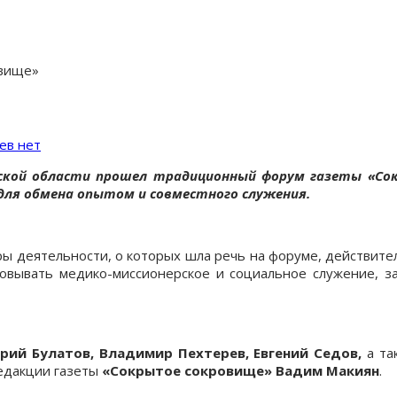
овище»
ев нет
овской области прошел традиционный форум газеты «С
ля обмена опытом и совместного служения.
ры деятельности, о которых шла речь на форуме, действител
зовывать медико-миссионерское и социальное служение, з
ий Булатов, Владимир Пехтерев, Евгений Седов,
а та
едакции газеты
«Сокрытое сокровище» Вадим Макиян
.