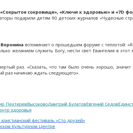
«Сокрытое сокровище», «Ключи к здоровью» и «7D фо
заторы подарили детям 90 детских журналов «Чудесные стр
 Воронина
вспоминает о прошедшем форуме с теплотой: «Я 
ько желанием служить Богу, нести свет Евангелия в этот 
ертый раз. «Сказать, что там было очень хорошо, значит 
дый раз начинаю ждать следующего».
ир Пехтерев
Высоково
Дмитрий Булатов
Евгений Седов
Единст
ентр здоровья
христианский фестиваль «Сто друзей»
нском Культурном Центре