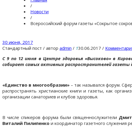
/
Новости
/
Всероссийский форум газеты «Сокрытое сокр
30 июня, 2017
Стандартный пост
/
автор
admin
/
1
30.06.2017
/
Комментари
С 9 по 12 июня в Центре здоровья «Высоково» в Кир
собирает самых активных распространителей газеты д
«Единство в многообразии»
– так назывался форум. Сфе
распространять христианские книги и газеты, как органи
организации санаториев и клубов здоровья.
В числе спикеров форума были священнослужители
Дмитр
Виталий Пилипенко
и координатор газетного служения р