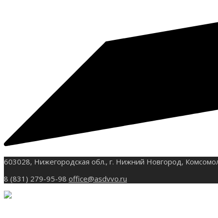
603028, Нижегородская обл., г. Нижний Новгород, Комсомо
8 (831) 279-95-98
office@asdvvo.ru