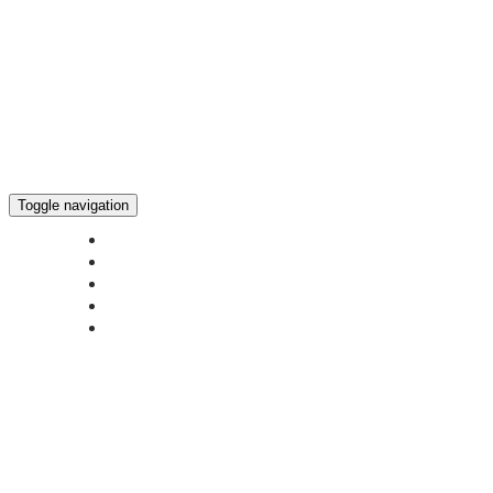
Toggle navigation
ГЛАВНАЯ
НОВОСТИ
БОГОСЛУЖЕНИЕ ON-LINE
ПОЖЕРТВОВАТЬ
КОНТАКТЫ