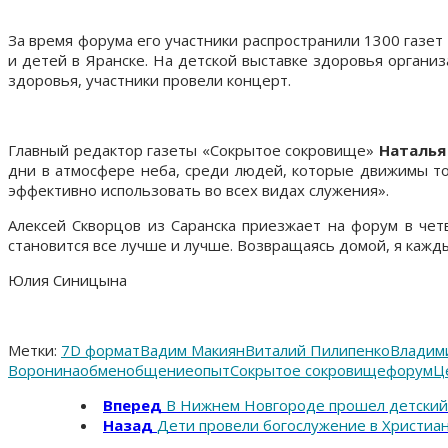
За время форума его участники распространили 1300 газет
и детей в Яранске. На детской выставке здоровья органи
здоровья, участники провели концерт.
Главный редактор газеты «Сокрытое сокровище»
Наталья
дни в атмосфере неба, среди людей, которые движимы тол
эффективно использовать во всех видах служения».
Алексей Скворцов из Саранска приезжает на форум в четв
становится все лучше и лучше. Возвращаясь домой, я каж
Юлия Синицына
Метки:
7D формат
Вадим Макиян
Виталий Пилипенко
Владим
Воронина
обмен
общение
опыт
Сокрытое сокровище
форум
Ц
Вперед
В Нижнем Новгороде прошел детский 
Назад
Дети провели богослужение в Христиа