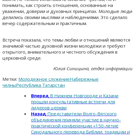
понимать, как строить отношения, основанные на
уважении, доверии и духовных принципах. Молодые люди
делились своими мыслями и наблюдениями. Это сделало
вечер содержательным и практичным.
Встреча показала, что темы любви и отношений являются
значимой частью духовной жизни молодёжи и требуют
открытого, внимательного и честного обсуждения в
церковной среде.
Юлия Синицына, отдел информации
Метки:
Молодежное служение
Набережные
челны
Республика Татарстан
Вперед
В Нижнем Новгороде и Казани
прошли консультативные встречи для
лидеров церкви
Назад
Представители Волго-Вятского
объединения приняли участие в научно-
практической конференции «150-летие
Синодального перевода Библии: традиции и