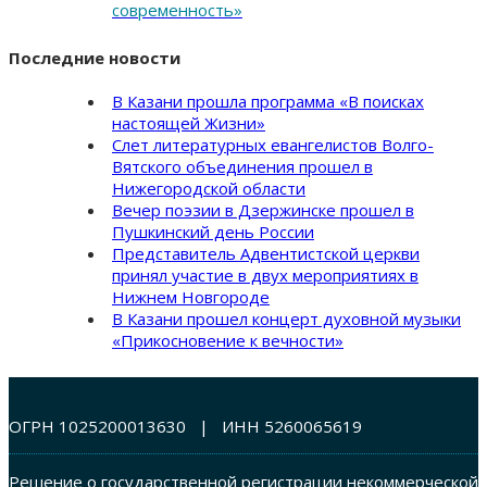
современность»
Последние новости
В Казани прошла программа «В поисках
настоящей Жизни»
Слет литературных евангелистов Волго-
Вятского объединения прошел в
Нижегородской области
Вечер поэзии в Дзержинске прошел в
Пушкинский день России
Представитель Адвентистской церкви
принял участие в двух мероприятиях в
Нижнем Новгороде
В Казани прошел концерт духовной музыки
«Прикосновение к вечности»
ОГРН 1025200013630 | ИНН 5260065619
Решение о государственной регистрации некоммерческой