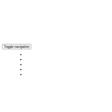
Toggle navigation
ГЛАВНАЯ
НОВОСТИ
БОГОСЛУЖЕНИЕ ON-LINE
ПОЖЕРТВОВАТЬ
КОНТАКТЫ