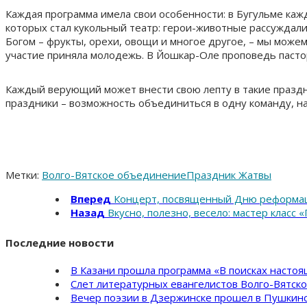
Каждая программа имела свои особенности: в Бугульме ка
которых стал кукольный театр: герои-животные рассуждали 
Богом – фрукты, орехи, овощи и многое другое, – мы може
участие приняла молодежь. В Йошкар-Оле проповедь пасто
Каждый верующий может внести свою лепту в такие праздни
праздники – возможность объединиться в одну команду, на
Метки:
Волго-Вятское объединение
Праздник Жатвы
Вперед
Концерт, посвященный Дню реформа
Назад
Вкусно, полезно, весело: мастер класс
Последние новости
В Казани прошла программа «В поисках насто
Слет литературных евангелистов Волго-Вятск
Вечер поэзии в Дзержинске прошел в Пушкинс