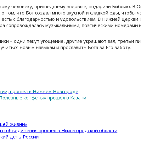
ждому человеку, пришедшему впервые, подарили Библию. В О
о том, что Бог создал много вкусной и сладкой еды, чтобы ч
м есть с благодарностью и удовольствием. В Нижней церкви
ра сопровождалась музыкальными, поэтическими номерами 
ки – одни пекут угощение, другие украшают зал, третьи пи
учиться новым навыкам и прославить Бога за Его заботу.
ции, прошел в Нижнем Новгороде
 «Полезные конфеты» прошел в Казани
ящей Жизни»
ого объединения прошел в Нижегородской области
кий день России