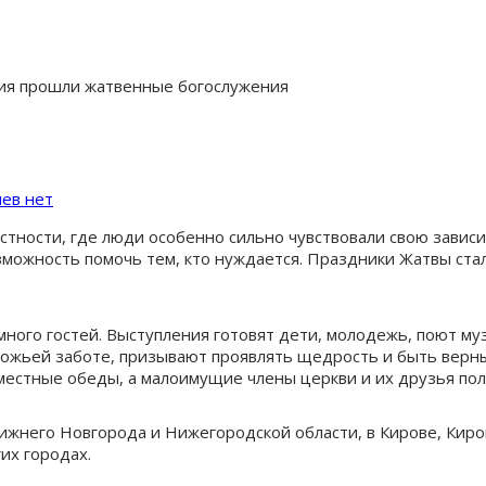
ния прошли жатвенные богослужения
ев нет
ности, где люди особенно сильно чувствовали свою зависим
зможность помочь тем, кто нуждается. Праздники Жатвы ста
ного гостей. Выступления готовят дети, молодежь, поют му
ожьей заботе, призывают проявлять щедрость и быть верны
естные обеды, а малоимущие члены церкви и их друзья пол
него Новгорода и Нижегородской области, в Кирове, Кирово
их городах.