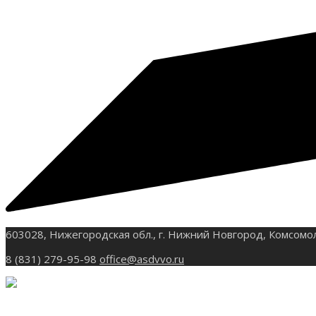
603028, Нижегородская обл., г. Нижний Новгород, Комсомо
8 (831) 279-95-98
office@asdvvo.ru