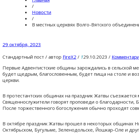
/
Новости
/
В местных церквях Волго-Вятского объедине
29 октября, 2023
Стандартный пост
/
автор
FireX2
/
1
29.10.2023
/
Комментари
Первые Адвентистские общины зарождались в сельской мест
будет щедрым, благословенным, будет пища на столе и во
церкви.
В протестантских общинах на праздник Жатвы съезжается м
Священнослужители говорят проповеди о благодарности, Б
После торжественного богослужения обычно проходят совм
В октябре праздник Жатвы прошел в некоторых общинах Ниж
Октябрьском, Бугульме, Зеленодольске, Йошкар-Оле и друг