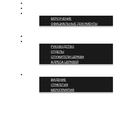
БОГОСЛУЖЕНИЕ ON-LINE
ПОЖЕРТВОВАТЬ
ПОЗИЦИЯ ЦЕРКВИ
ВЕРОУЧЕНИЕ
ОФИЦИАЛЬНЫЕ ДОКУМЕНТЫ
КОНТАКТЫ
СТРУКТУРА ЦЕРКВИ
РУКОВОДСТВО
ОТДЕЛЫ
СЛУЖИТЕЛИ ЦЕРКВИ
АДРЕСА ЦЕРКВЕЙ
СЛУЖЕНИЕ ЦЕРКВИ
ВИДЕНИЕ
СТРАТЕГИЯ
МЕРОПРИЯТИЯ