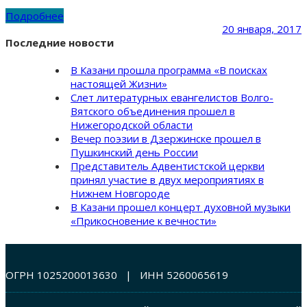
Подробнее
20 января, 2017
Последние новости
В Казани прошла программа «В поисках
настоящей Жизни»
Слет литературных евангелистов Волго-
Вятского объединения прошел в
Нижегородской области
Вечер поэзии в Дзержинске прошел в
Пушкинский день России
Представитель Адвентистской церкви
принял участие в двух мероприятиях в
Нижнем Новгороде
В Казани прошел концерт духовной музыки
«Прикосновение к вечности»
ОГРН 1025200013630 | ИНН 5260065619