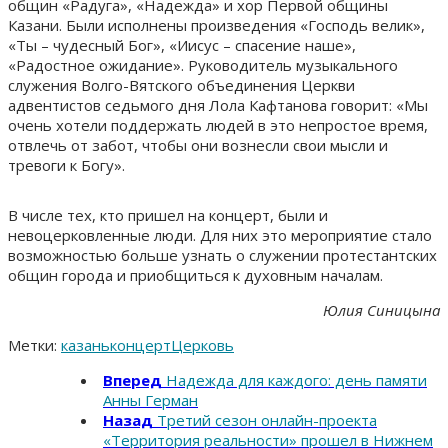
общин «Радуга», «Надежда» и хор Первой общины
Казани. Были исполнены произведения «Господь велик»,
«Ты – чудесный Бог», «Иисус – спасение наше»,
«Радостное ожидание». Руководитель музыкального
служения Волго-Вятского объединения Церкви
адвентистов седьмого дня Лола Кафтанова говорит: «Мы
очень хотели поддержать людей в это непростое время,
отвлечь от забот, чтобы они вознесли свои мысли и
тревоги к Богу».
В числе тех, кто пришел на концерт, были и
невоцерковленные люди. Для них это мероприятие стало
возможностью больше узнать о служении протестантских
общин города и приобщиться к духовным началам.
Юлия Синицына
Метки:
казань
концерт
Церковь
Вперед
Надежда для каждого: день памяти
Анны Герман
Назад
Третий сезон онлайн-проекта
«Территория реальности» прошел в Нижнем