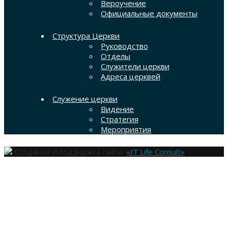
Вероучение
Официальные документы
Структура Церкви
Руководство
Отделы
Служители церкви
Адреса церквей
Служение церкви
Видение
Стратегия
Мероприятия
Создание и поддержка сайта:
«IT Life Consult»