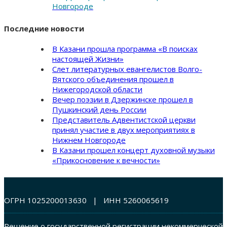
Новгороде
Последние новости
В Казани прошла программа «В поисках
настоящей Жизни»
Слет литературных евангелистов Волго-
Вятского объединения прошел в
Нижегородской области
Вечер поэзии в Дзержинске прошел в
Пушкинский день России
Представитель Адвентистской церкви
принял участие в двух мероприятиях в
Нижнем Новгороде
В Казани прошел концерт духовной музыки
«Прикосновение к вечности»
ОГРН 1025200013630 | ИНН 5260065619
Решение о государственной регистрации некоммерческой