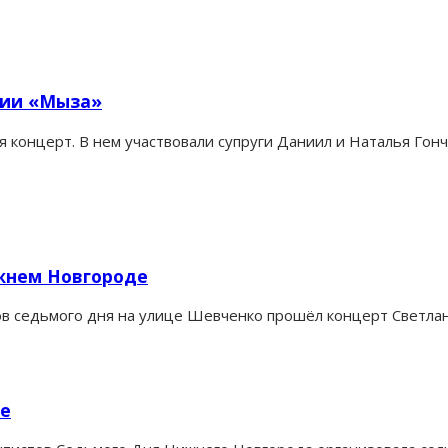
рии «Мыза»
я концерт. В нем участвовали супруги Даниил и Наталья Го
жнем Новгороде
в седьмого дня на улице Шевченко прошёл концерт Светланы
де