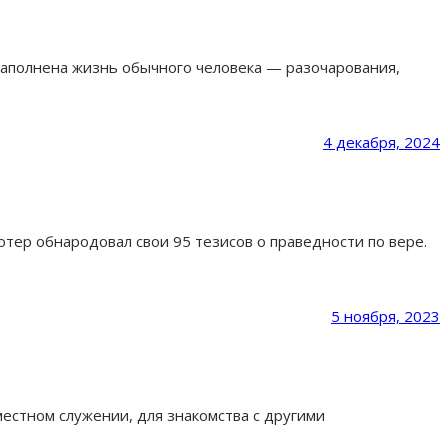
м наполнена жизнь обычного человека — разочарования,
4 декабря, 2024
тер обнародовал свои 95 тезисов о праведности по вере.
5 ноября, 2023
стном служении, для знакомства с другими