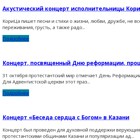
Акустический концерт исполнительницы Кор
КориЦа пишет песни и стихи о жизни, любви, дружбе, не вс
переживания, грусть, а также радо...
Подробнее
Концерт, посвященный Дню реформации, про
31 октября протестантский мир отмечает День Реформации
Для Адвентистской церкви этот праз...
Подробнее
Концерт «Беседа сердца с Богом» в Казани
Концерт был проведен для духовной поддержки верующих 
протестантскими общинами Казани и популяризации ад...