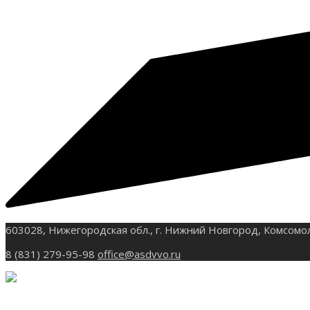
603028, Нижегородская обл., г. Нижний Новгород, Комсомо
8 (831) 279-95-98
office@asdvvo.ru