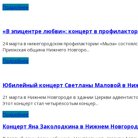
Подробнее
«В эпицентре любви»: концерт в профилакто
24 марта в нижегородском профилактории «Мыза» состоялс
Приокская община Нижнего Новгоро...
Подробнее
Юбилейный концерт Светланы Маловой в Ни
21 марта в Нижнем Новгороде в здании Церкви адвентисто
Этот концерт стал четырёхсотым концер...
Подробнее
Концерт Яна Заколодкина в Нижнем Новгоро