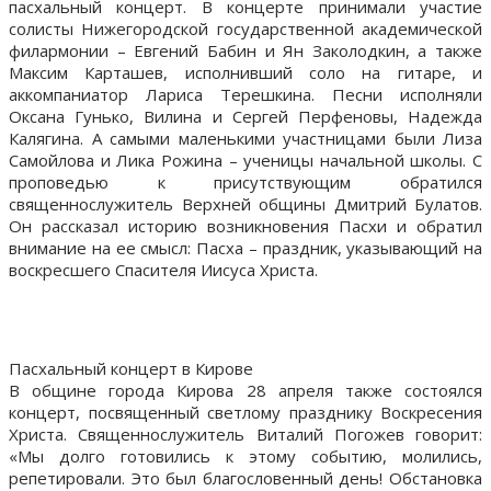
пасхальный концерт. В концерте принимали участие
солисты Нижегородской государственной академической
филармонии – Евгений Бабин и Ян Заколодкин, а также
Максим Карташев, исполнивший соло на гитаре, и
аккомпаниатор Лариса Терешкина. Песни исполняли
Оксана Гунько, Вилина и Сергей Перфеновы, Надежда
Калягина. А самыми маленькими участницами были Лиза
Самойлова и Лика Рожина – ученицы начальной школы. С
проповедью к присутствующим обратился
священнослужитель Верхней общины Дмитрий Булатов.
Он рассказал историю возникновения Пасхи и обратил
внимание на ее смысл: Пасха – праздник, указывающий на
воскресшего Спасителя Иисуса Христа.
Пасхальный концерт в Кирове
В общине города Кирова 28 апреля также состоялся
концерт, посвященный светлому празднику Воскресения
Христа. Священнослужитель Виталий Погожев говорит:
«Мы долго готовились к этому событию, молились,
репетировали. Это был благословенный день! Обстановка