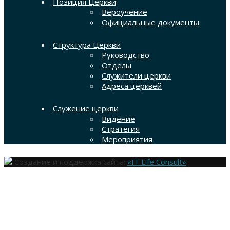
Позиция Церкви
Вероучение
Официальные документы
Структура Церкви
Руководство
Отделы
Служители церкви
Адреса церквей
Служение церкви
Видение
Стратегия
Мероприятия
Создание и поддержка сайта:
«IT Life Consult»