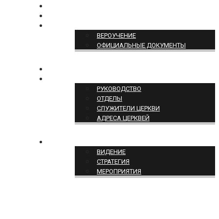
БОГОСЛУЖЕНИЕ ON-LINE
ПОЖЕРТВОВАТЬ
ПОЗИЦИЯ ЦЕРКВИ
ВЕРОУЧЕНИЕ
ОФИЦИАЛЬНЫЕ ДОКУМЕНТЫ
КОНТАКТЫ
СТРУКТУРА ЦЕРКВИ
РУКОВОДСТВО
ОТДЕЛЫ
СЛУЖИТЕЛИ ЦЕРКВИ
АДРЕСА ЦЕРКВЕЙ
СЛУЖЕНИЕ ЦЕРКВИ
ВИДЕНИЕ
СТРАТЕГИЯ
МЕРОПРИЯТИЯ