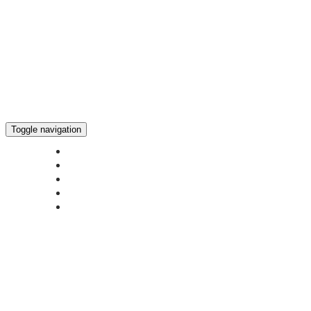
Toggle navigation
ГЛАВНАЯ
НОВОСТИ
БОГОСЛУЖЕНИЕ ON-LINE
ПОЖЕРТВОВАТЬ
КОНТАКТЫ