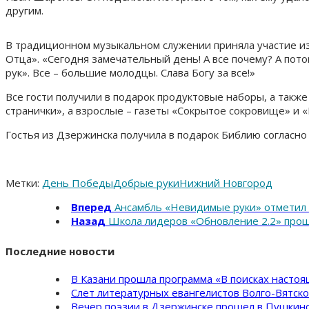
другим.
В традиционном музыкальном служении приняла участие изв
Отца». «Сегодня замечательный день! А все почему? А пото
рук». Все – большие молодцы. Слава Богу за все!»
Все гости получили в подарок продуктовые наборы, а так
странички», а взрослые – газеты «Сокрытое сокровище» и 
Гостья из Дзержинска получила в подарок Библию согласно 
Метки:
День Победы
Добрые руки
Нижний Новгород
Вперед
Ансамбль «Невидимые руки» отметил 
Назад
Школа лидеров «Обновление 2.2» прош
Последние новости
В Казани прошла программа «В поисках насто
Слет литературных евангелистов Волго-Вятск
Вечер поэзии в Дзержинске прошел в Пушкинс