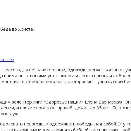
беда во Христе»
ев нет
я нам сегодня незначительным, однажды меняет жизнь к лу
 своими негативными установками и ленью приводят к более
г начать с небольшого шага к здоровью – узнать свой био
ющим волонтер лиги «Здоровье нации» Елена Варнавская. Он
дении, и плохие прогнозы врачей, дожил до 85 лет. Был эне
твие духа.
еодолевать невзгоды и одерживать победы над собой. Эту т
ось стать христианином – принять библейские принципы, поб