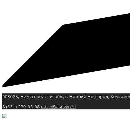
603028, Нижегородская обл., г. Нижний Новгород, Комсомо
8 (831) 279-95-98
office@asdvvo.ru