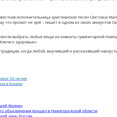
естная исполнительница христианских песен Светлана Малов
му что прожит не зря! – пишет в одном из своих аккаунтов С
же могли выбрать любые вещи из комнаты гуманитарной помо
«Ключи к здоровью».
традиции, когда любой, выучивший и рассказавший наизусть 
свое 30-летие
ла в Казани
ящей Жизни»
ого объединения прошел в Нижегородской области
кий день России