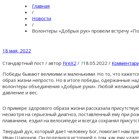
Главная
/
Новости
/
Волонтеры «Добрых рук» провели встречу «По
18 мая, 2022
Стандартный пост
/
автор
FireX2
/
1
18.05.2022
/
Комментари
Победы бывают великими и маленькими. Но то, что кажетс
образ жизни непросто. Но в итоге победы, одержанные над
волонтеры объединения «Добрые руки». Любой желающий мо
давление и вес.
О примере здорового образа жизни рассказала присутству
несмотря на серьезный диагноз, поставленный ему при рож
плаванием, ездил на велосипеде и всегда сохранял присутс
Твердый дух, который дает человеку Бог, помогает нам пр
Иван Шаронов. Он поделился историей о том, как ему удал