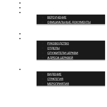
БОГОСЛУЖЕНИЕ ON-LINE
ПОЖЕРТВОВАТЬ
ПОЗИЦИЯ ЦЕРКВИ
ВЕРОУЧЕНИЕ
ОФИЦИАЛЬНЫЕ ДОКУМЕНТЫ
КОНТАКТЫ
СТРУКТУРА ЦЕРКВИ
РУКОВОДСТВО
ОТДЕЛЫ
СЛУЖИТЕЛИ ЦЕРКВИ
АДРЕСА ЦЕРКВЕЙ
СЛУЖЕНИЕ ЦЕРКВИ
ВИДЕНИЕ
СТРАТЕГИЯ
МЕРОПРИЯТИЯ