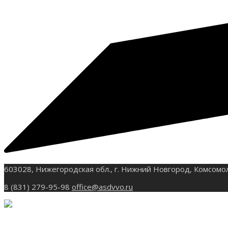
603028, Нижегородская обл., г. Нижний Новгород, Комсомо
8 (831) 279-95-98
office@asdvvo.ru