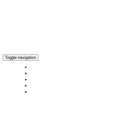
Toggle navigation
ГЛАВНАЯ
НОВОСТИ
БОГОСЛУЖЕНИЕ ON-LINE
ПОЖЕРТВОВАТЬ
КОНТАКТЫ