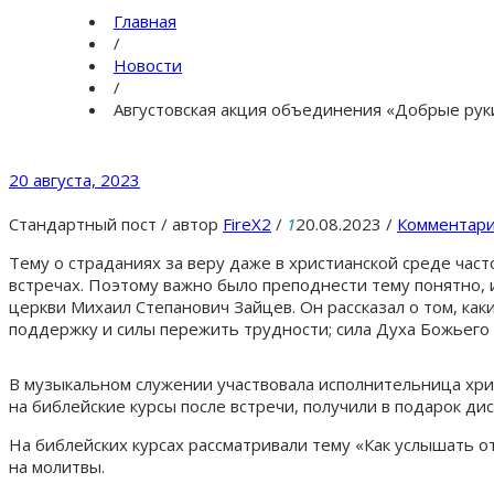
Главная
/
Новости
/
Августовская акция объединения «Добрые руки
20 августа, 2023
Стандартный пост
/
автор
FireX2
/
1
20.08.2023
/
Комментари
Тему о страданиях за веру даже в христианской среде част
встречах. Поэтому важно было преподнести тему понятно, 
церкви Михаил Степанович Зайцев. Он рассказал о том, каки
поддержку и силы пережить трудности; сила Духа Божьего
В музыкальном служении участвовала исполнительница христ
на библейские курсы после встречи, получили в подарок ди
На библейских курсах рассматривали тему «Как услышать от
на молитвы.