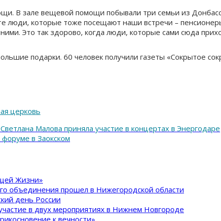
ощи. В зале вещевой помощи побывали три семьи из Донбасс
 те люди, которые тоже посещают наши встречи – пенсионер
с ними. Это так здорово, когда люди, которые сами сюда при
ольшие подарки. 60 человек получили газеты «Сокрытое сок
ая церковь
Светлана Малова приняла участие в концертах в Энергодаре
 форуме в Заокском
ящей Жизни»
ого объединения прошел в Нижегородской области
кий день России
участие в двух мероприятиях в Нижнем Новгороде
рикосновение к вечности»