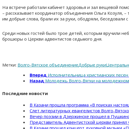
На встрече работали кабинет здоровья и зал вещевой пом
– рассказывает координатор объединения Ольга Козуля, –
им добрые слова, брали их за руки, ободряли, беседовали 
Среди новых гостей было трое детей, которым вручили неб
брошюры о Церкви адвентистов седьмого дня.
Метки:
Волго-Вятское объединение
Добрые руки
Центральн
Вперед
Исполнительница христианских песен 
Назад
Молодежь Волго-Вятки на молодежном
Последние новости
В Казани прошла программа «В поисках насто
Слет литературных евангелистов Волго-Вятск
Вечер поэзии в Дзержинске прошел в Пушкинс
Представитель Адвентистской церкви принял 
В Казани прошел концерт духовной музыки «П