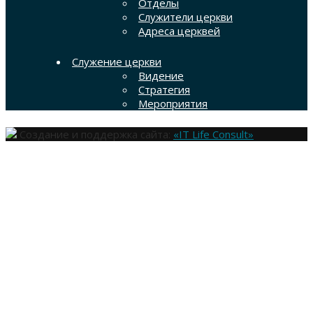
Отделы
Служители церкви
Адреса церквей
Служение церкви
Видение
Стратегия
Мероприятия
Создание и поддержка сайта:
«IT Life Consult»