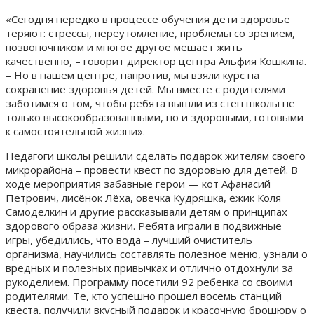
«Сегодня нередко в процессе обучения дети здоровье
теряют: стрессы, переутомление, проблемы со зрением,
позвоночником и многое другое мешает жить
качественно, – говорит директор центра Альфия Кошкина.
– Но в нашем центре, напротив, мы взяли курс на
сохранение здоровья детей. Мы вместе с родителями
заботимся о том, чтобы ребята вышли из стен школы не
только высокообразованными, но и здоровыми, готовыми
к самостоятельной жизни».
Педагоги школы решили сделать подарок жителям своего
микрорайона – провести квест по здоровью для детей. В
ходе мероприятия забавные герои — кот Афанасий
Петрович, лисёнок Лёха, овечка Кудряшка, ёжик Коля
Самоделкин и другие рассказывали детям о принципах
здорового образа жизни. Ребята играли в подвижные
игры, убедились, что вода – лучший очиститель
организма, научились составлять полезное меню, узнали о
вредных и полезных привычках и отлично отдохнули за
рукоделием. Программу посетили 92 ребенка со своими
родителями. Те, кто успешно прошел восемь станций
квеста, получили вкусный подарок и красочную брошюру о