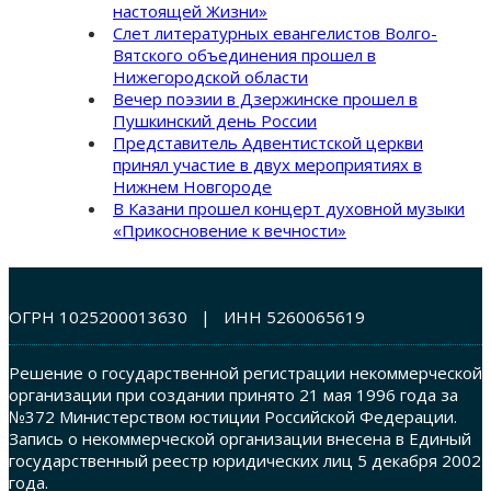
настоящей Жизни»
Слет литературных евангелистов Волго-
Вятского объединения прошел в
Нижегородской области
Вечер поэзии в Дзержинске прошел в
Пушкинский день России
Представитель Адвентистской церкви
принял участие в двух мероприятиях в
Нижнем Новгороде
В Казани прошел концерт духовной музыки
«Прикосновение к вечности»
ОГРН 1025200013630 | ИНН 5260065619
Решение о государственной регистрации некоммерческой
организации при создании принято 21 мая 1996 года за
№372 Министерством юстиции Российской Федерации.
Запись о некоммерческой организации внесена в Единый
государственный реестр юридических лиц 5 декабря 2002
года.