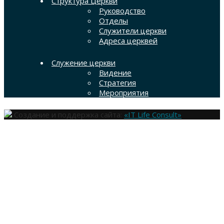
Структура Церкви
Руководство
Отделы
Служители церкви
Адреса церквей
Служение церкви
Видение
Стратегия
Мероприятия
Создание и поддержка сайта:
«IT Life Consult»