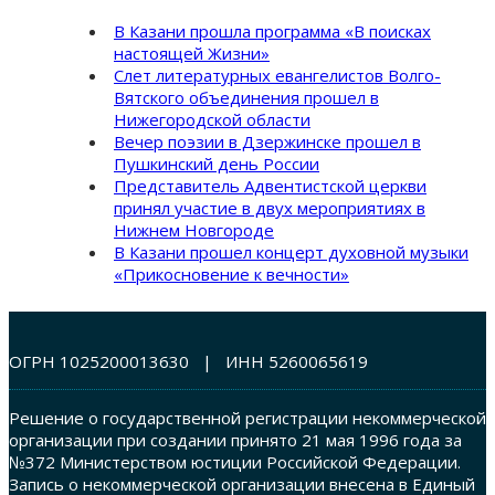
В Казани прошла программа «В поисках
настоящей Жизни»
Слет литературных евангелистов Волго-
Вятского объединения прошел в
Нижегородской области
Вечер поэзии в Дзержинске прошел в
Пушкинский день России
Представитель Адвентистской церкви
принял участие в двух мероприятиях в
Нижнем Новгороде
В Казани прошел концерт духовной музыки
«Прикосновение к вечности»
ОГРН 1025200013630 | ИНН 5260065619
Решение о государственной регистрации некоммерческой
организации при создании принято 21 мая 1996 года за
№372 Министерством юстиции Российской Федерации.
Запись о некоммерческой организации внесена в Единый