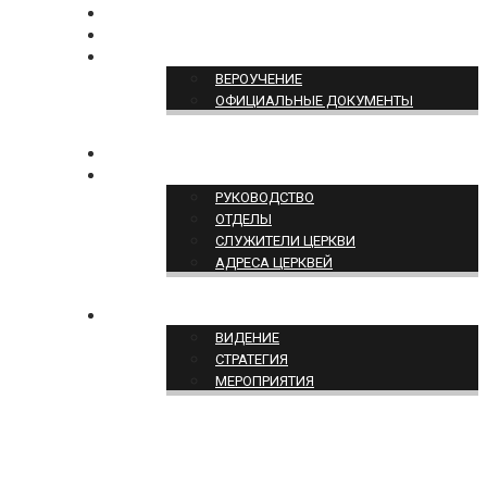
БОГОСЛУЖЕНИЕ ON-LINE
ПОЖЕРТВОВАТЬ
ПОЗИЦИЯ ЦЕРКВИ
ВЕРОУЧЕНИЕ
ОФИЦИАЛЬНЫЕ ДОКУМЕНТЫ
КОНТАКТЫ
СТРУКТУРА ЦЕРКВИ
РУКОВОДСТВО
ОТДЕЛЫ
СЛУЖИТЕЛИ ЦЕРКВИ
АДРЕСА ЦЕРКВЕЙ
СЛУЖЕНИЕ ЦЕРКВИ
ВИДЕНИЕ
СТРАТЕГИЯ
МЕРОПРИЯТИЯ